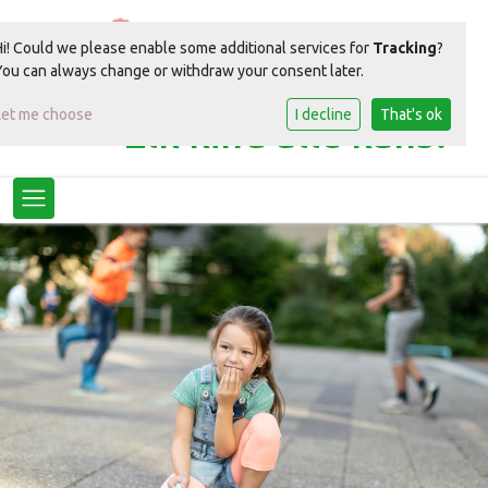
Hi! Could we please enable some additional services for
Tracking
?
You can always change or withdraw your consent later.
Let me choose
I decline
That's ok
Elk kind alle kans!
Toggle navigation