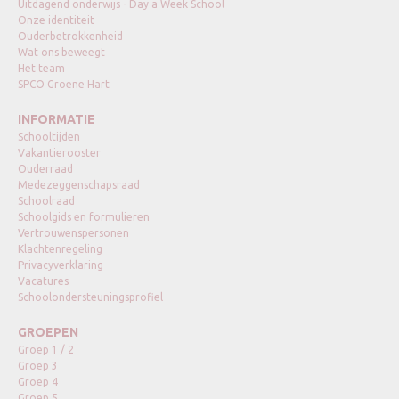
Uitdagend onderwijs - Day a Week School
Onze identiteit
Ouderbetrokkenheid
Wat ons beweegt
Het team
SPCO Groene Hart
INFORMATIE
Schooltijden
Vakantierooster
Ouderraad
Medezeggenschapsraad
Schoolraad
Schoolgids en formulieren
Vertrouwenspersonen
Klachtenregeling
Privacyverklaring
Vacatures
Schoolondersteuningsprofiel
GROEPEN
Groep 1 / 2
Groep 3
Groep 4
Groep 5