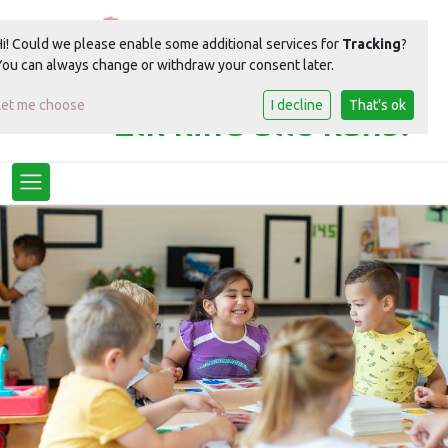
Hi! Could we please enable some additional services for
Tracking
?
You can always change or withdraw your consent later.
Let me choose
I decline
That's ok
Elk kind alle kans!
Toggle navigation