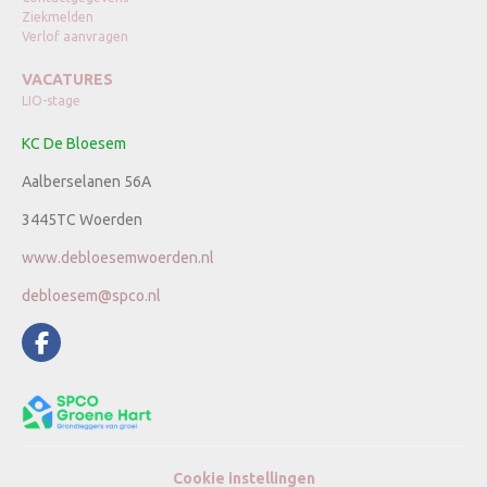
Ziekmelden
Verlof aanvragen
VACATURES
LIO-stage
KC De Bloesem
Aalberselanen 56A
3445TC Woerden
www.debloesemwoerden.nl
debloesem@spco.nl
Cookie instellingen