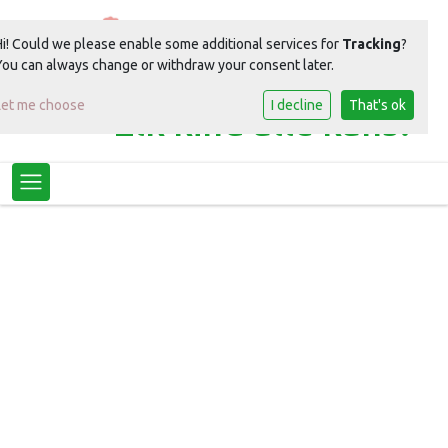
Hi! Could we please enable some additional services for
Tracking
?
You can always change or withdraw your consent later.
Let me choose
I decline
That's ok
Elk kind alle kans!
Toggle navigation