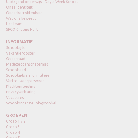
Uitdagend onderwijs - Day a Week School
Onze identiteit
Ouderbetrokkenheid
Wat ons beweegt
Het team
SPCO Groene Hart
INFORMATIE
Schooltijden
Vakantierooster
Ouderraad
Medezeggenschapsraad
Schoolraad
Schoolgids en formulieren
Vertrouwenspersonen
Klachtenregeling
Privacyverklaring
Vacatures
Schoolondersteuningsprofiel
GROEPEN
Groep 1 / 2
Groep 3
Groep 4
Groep 5